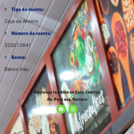
Tipo de cuenta:
Caja de Ahorro
Número de cuenta:
320013841
Banco:
Banco Itau
Visitanos también en Casa Central:
Av. Perú esq. Herrera