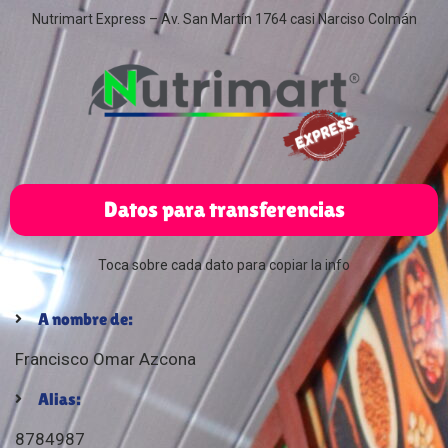
Nutrimart Express – Av. San Martín 1764 casi Narciso Colmán
Datos para transferencias
Toca sobre cada dato para copiar la info
A nombre de:
Francisco Omar Azcona
Alias:
8784987