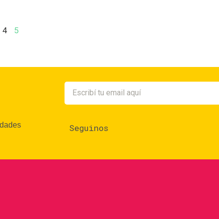
4
5
edades
Seguinos